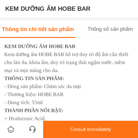
KEM DƯỠNG ẨM HOBE BAR
Thông tin chi tiết sản phẩm
Thông số sản phẩm
KEM DƯỠNG ẨM HOBE BAR
Kem dưỡng ẩm HOBE BAR hỗ trợ duy trì độ ẩm cần thiết
cho làn da, khóa ẩm, duy trì trạng thái ngậm nước, mềm
mại và mịn màng cho da.
THÔNG TIN SẢN PHẨM:
- Dòng sản phẩm: Chăm sóc da mặt
- Thương hiệu: HOBE BAR
- Dung tích: 55ml
THÀNH PHẦN NỔI BẬT:
+ Hyaluronic Acid.
+ Chiết xuất thảo dược và những thành phần dưỡng da
Consult immediately
khác.